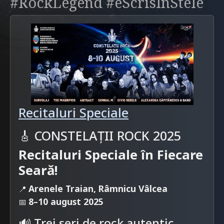
#RockLegend #eScrisÎnStele
Recitaluri Speciale
🎸 CONSTELAȚII ROCK 2025
Recitaluri Speciale în Fiecare
Seară!
Arenele Traian, Râmnicu Vâlcea
📍
8–10 august 2025
📅
🔊 Trei seri de rock autentic