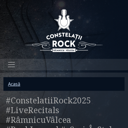
Sari la conținutul principal
Breadcrumb
Acasă
#ConstelatiiRock2025
#LiveRecitals
#RâmnicuVâlcea