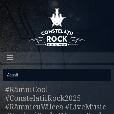
Sari la conținutul principal
Breadcrumb
Acasă
#RâmniCool
#ConstelatiiRock2025
#RâmnicuVâlcea #LiveMusic