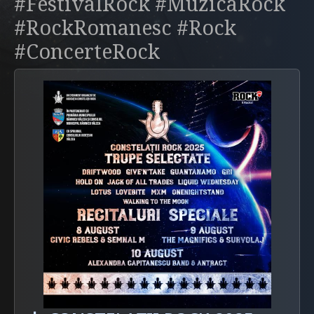
#FestivalRock #MuzicaRock
#RockRomanesc #Rock
#ConcerteRock