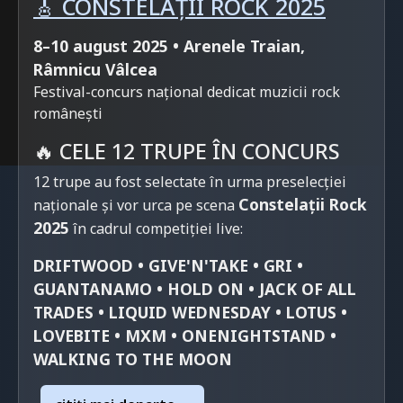
🎸 CONSTELAȚII ROCK 2025
8–10 august 2025 • Arenele Traian,
Râmnicu Vâlcea
Festival-concurs național dedicat muzicii rock
românești
🔥 CELE 12 TRUPE ÎN CONCURS
12 trupe au fost selectate în urma preselecției
Constelații Rock
naționale și vor urca pe scena
2025
în cadrul competiției live:
DRIFTWOOD • GIVE'N'TAKE • GRI •
GUANTANAMO • HOLD ON • JACK OF ALL
TRADES • LIQUID WEDNESDAY • LOTUS •
LOVEBITE • MXM • ONENIGHTSTAND •
WALKING TO THE MOON