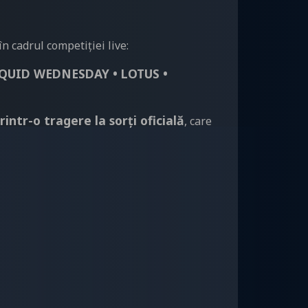
în cadrul competiției live:
IQUID WEDNESDAY • LOTUS •
rintr-o tragere la sorți oficială
, care