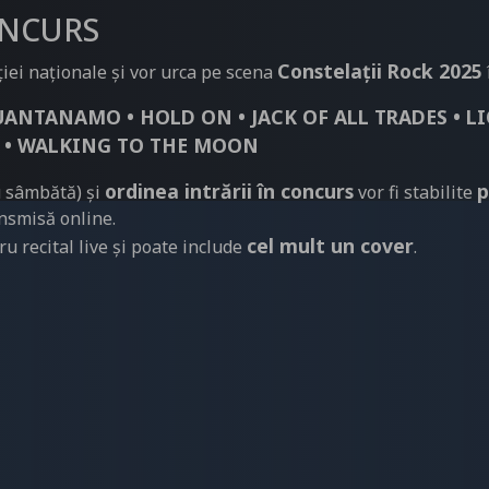
ONCURS
Constelații Rock 2025
ției naționale și vor urca pe scena
GUANTANAMO • HOLD ON • JACK OF ALL TRADES • L
 • WALKING TO THE MOON
ordinea intrării în concurs
p
u sâmbătă) și
vor fi stabilite
ansmisă online.
cel mult un cover
u recital live și poate include
.