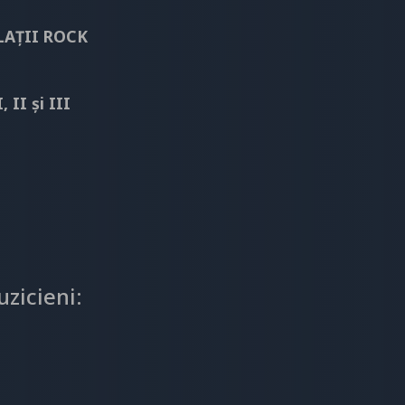
LAȚII ROCK
 II și III
zicieni: