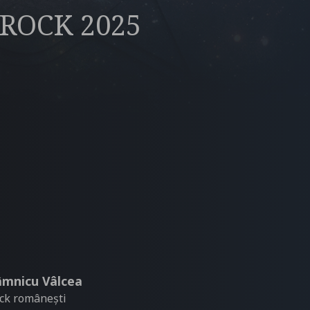
 ROCK 2025
Râmnicu Vâlcea
ock românești