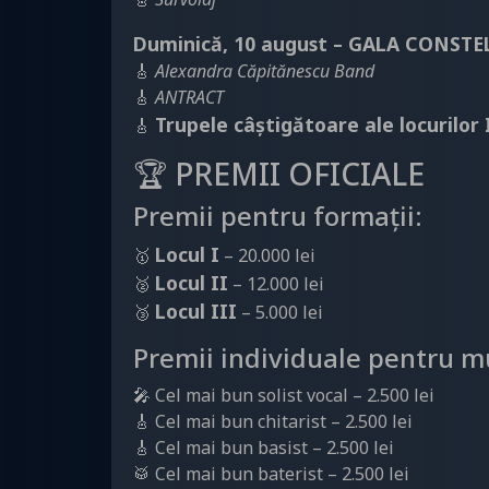
Duminică, 10 august – GALA CONSTE
🎸
Alexandra Căpitănescu Band
🎸
ANTRACT
Trupele câștigătoare ale locurilor I,
🎸
🏆 PREMII OFICIALE
Premii pentru formații:
Locul I
🥇
– 20.000 lei
Locul II
🥈
– 12.000 lei
Locul III
🥉
– 5.000 lei
Premii individuale pentru mu
🎤 Cel mai bun solist vocal – 2.500 lei
🎸 Cel mai bun chitarist – 2.500 lei
🎸 Cel mai bun basist – 2.500 lei
🥁 Cel mai bun baterist – 2.500 lei