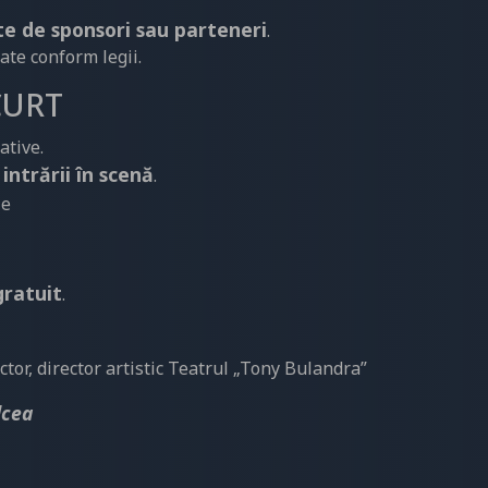
te de sponsori sau parteneri
.
ate conform legii.
CURT
ative.
intrării în scenă
.
ie
gratuit
.
ctor, director artistic Teatrul „Tony Bulandra”
lcea