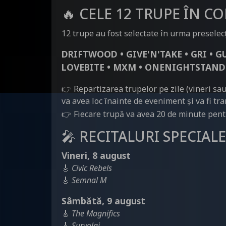
🔥 CELE 12 TRUPE ÎN C
12 trupe au fost selectate în urma preselec
DRIFTWOOD • GIVE'N'TAKE • GRI • 
LOVEBITE • MXM • ONENIGHTSTAND
👉 Repartizarea trupelor pe zile (vineri sa
va avea loc înainte de eveniment și va fi tr
👉 Fiecare trupă va avea 20 de minute pentr
🎤 RECITALURI SPECIALE
Vineri, 8 august
🎸
Civic Rebels
🎸
Semnal M
Sâmbătă, 9 august
🎸
The Magnifics
🎸
Survolaj