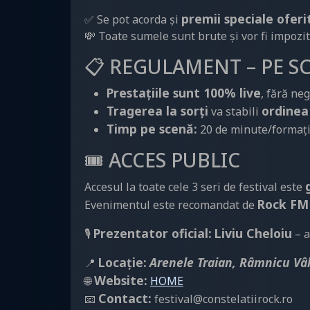
premii speciale oferi
✅ Se pot acorda și
💸 Toate sumele sunt brute și vor fi impozit
📋 REGULAMENT – PE S
Prestațiile sunt 100% live
, fără neg
Tragerea la sorți
ordinea 
va stabili
Timp pe scenă:
20 de minute/formaț
🎟️ ACCES PUBLIC
Accesul la toate cele 3 seri de festival este
Rock FM
Evenimentul este recomandat de
Prezentator oficial:
Liviu Cheloiu
🎙️
– a
Locație:
Arenele Traian, Râmnicu Vâ
📍
Website:
🌐
HOME
Contact:
📧
festival@constelatiirock.ro