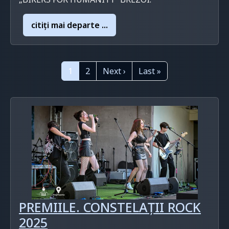
citiţi mai departe ...
Paginație
Pagina
Pagina
Pagina următoare
Ultima pagină
1
2
Next ›
Last »
PREMIILE. CONSTELAȚII ROCK
2025