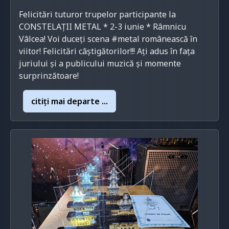
Felicitări tuturor trupelor participante la
CONSTELAȚII METAL * 2-3 iunie * Râmnicu
Vâlcea! Voi duceți scena #metal românească ȋn
viitor! Felicitări câștigătorilor!!! Ați adus ȋn fața
juriului și a publicului muzică și momente
surprinzătoare!
citiţi mai departe ...