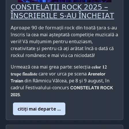
𝖢𝖮𝖭𝖲𝖳𝖤𝖫𝖠Ț𝖨𝖨 𝖱𝖮𝖢𝖪 𝟤𝟢𝟤𝟧 –
Î𝖭𝖲𝖢𝖱𝖨𝖤𝖱𝖨𝖫𝖤 𝖲-𝖠𝖴 Î𝖭𝖢𝖧𝖤𝖨𝖠𝖳
𝖠𝗉𝗋𝗈𝖺𝗉𝖾 𝟫𝟢 𝖽𝖾 𝖿𝗈𝗋𝗆𝖺ț𝗂𝗂 𝗋𝗈𝖼𝗄 𝖽𝗂𝗇 𝗍𝗈𝖺𝗍ă ț𝖺𝗋𝖺 s-au
înscris la cea mai așteptată competiție muzicală a
verii! Vă mulțumim pentru entuziasm,
creativitate și pentru că ați arătat încă o dată că
rockul românesc e mai viu ca niciodată!
Urmează cea mai grea parte: selecția 𝐜𝐞𝐥𝐨𝐫 𝟏𝟐
𝐭𝐫𝐮𝐩𝐞 𝐟𝐢𝐧𝐚𝐥𝐢𝐬𝐭𝐞 care vor urca pe scena 𝗔𝗿𝗲𝗻𝗲𝗹𝗼𝗿
𝗧𝗿𝗮𝗶𝗮𝗻 din Râmnicu Vâlcea, pe 8 și 9 august, în
cadrul Festivalului-concurs 𝗖𝗢𝗡𝗦𝗧𝗘𝗟𝗔𝗧𝗜𝗜 𝗥𝗢𝗖𝗞
𝟮𝟬𝟮𝟱.
citiţi mai departe ...