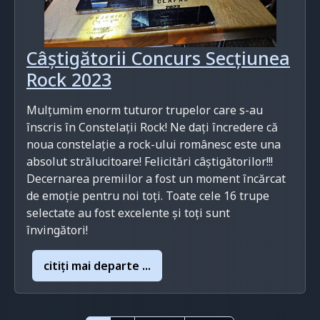
Câștigătorii Concurs Secțiunea
Rock 2023
Mulțumim enorm tuturor trupelor care s-au
înscris în Constelații Rock! Ne dați încredere că
noua constelație a rock-ului românesc este una
absolut strălucitoare! Felicitări câștigătorilor!!!
Decernarea premiilor a fost un moment încărcat
de emoție pentru noi toți. Toate cele 16 trupe
selectate au fost excelente și toți sunt
învingători!
citiţi mai departe ...
Paginație