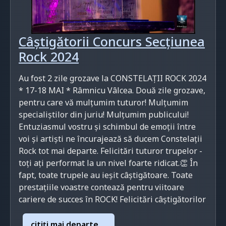
Câștigătorii Concurs Secțiunea
Rock 2024
Au fost 2 zile grozave la CONSTELAȚII ROCK 2024
* 17-18 MAI * Râmnicu Vâlcea. Două zile grozave,
pentru care vă mulțumim tuturor! Mulțumim
specialiștilor din juriu! Mulțumim publicului!
Entuziasmul vostru și schimbul de emoții între
voi și artiști ne încurajează să ducem Constelații
Rock tot mai departe. Felicitări tuturor trupelor -
toți ați performat la un nivel foarte ridicat.👏 În
fapt, toate trupele au ieșit câștigătoare. Toate
prestațiile voastre contează pentru viitoare
cariere de succes în ROCK! Felicitări câștigătorilor
citiţi mai departe ...