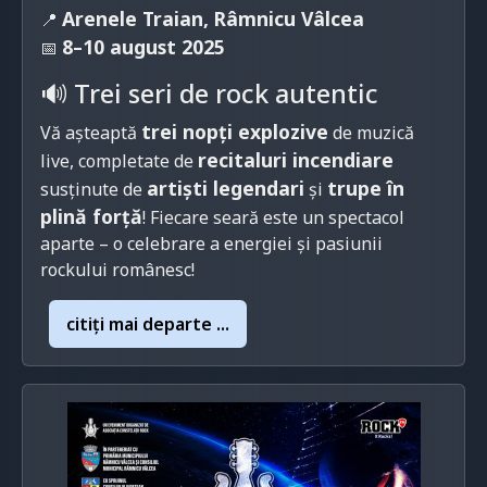
Arenele Traian, Râmnicu Vâlcea
📍
8–10 august 2025
📅
🔊 Trei seri de rock autentic
trei nopți explozive
Vă așteaptă
de muzică
recitaluri incendiare
live, completate de
artiști legendari
trupe în
susținute de
și
plină forță
! Fiecare seară este un spectacol
aparte – o celebrare a energiei și pasiunii
rockului românesc!
citiţi mai departe ...