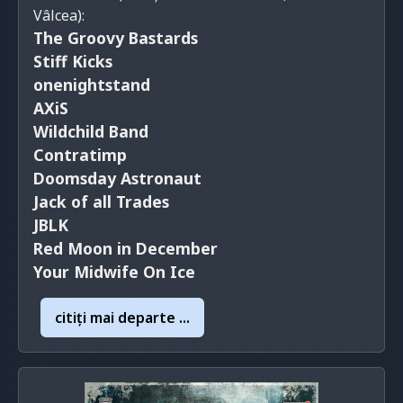
Vâlcea)
:
The Groovy Bastards
Stiff Kicks
onenightstand
AXiS
Wildchild Band
Contratimp
Doomsday Astronaut
Jack of all Trades
JBLK
Red Moon in December
Your Midwife On Ice
citiţi mai departe ...