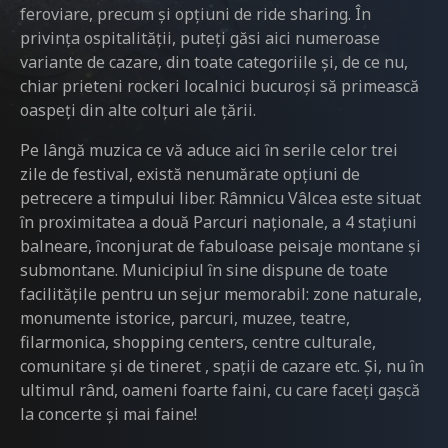
feroviare, precum și opțiuni de ride sharing. În
privința ospitalității, puteți găsi aici numeroase
variante de cazare, din toate categoriile și, de ce nu,
chiar prieteni rockeri localnici bucuroși să primească
oaspeți din alte colțuri ale țării.
Pe lângă muzica ce vă aduce aici ȋn serile celor trei
zile de festival, există nenumărate opțiuni de
petrecere a timpului liber. Râmnicu Vâlcea este situat
ȋn proximitatea a două Parcuri naționale, a 4 stațiuni
balneare, ȋnconjurat de fabuloase peisaje montane și
submontane. Municipiul ȋn sine dispune de toate
facilitățile pentru un sejur memorabil: zone naturale,
monumente istorice, parcuri, muzee, teatre,
filarmonica, shopping centers, centre culturale,
comunitare și de tineret , spații de cazare etc. Şi, nu ȋn
ultimul rând, oameni foarte faini, cu care faceți gașcă
la concerte și mai faine!