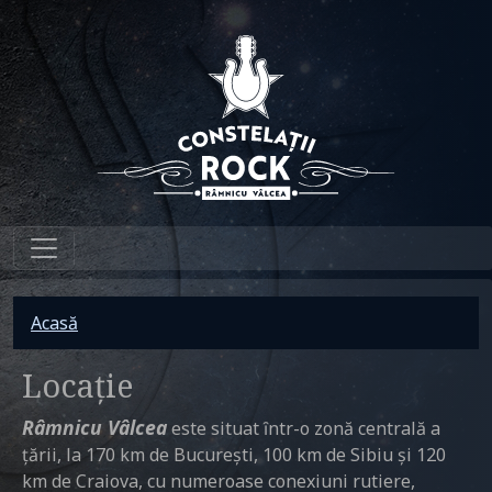
Sari la conținutul principal
Breadcrumb
Acasă
Locație
Râmnicu Vâlcea
este situat ȋntr-o zonă centrală a
țării, la 170 km de București, 100 km de Sibiu și 120
km de Craiova, cu numeroase conexiuni rutiere,